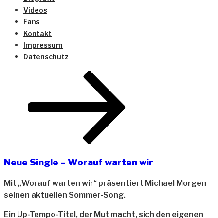
Videos
Fans
Kontakt
Impressum
Datenschutz
Zum
Inhalt
nach
unten
scrollen
Neue Single – Worauf warten wir
Mit „Worauf warten wir“ präsentiert Michael Morgen
seinen aktuellen Sommer-Song.
Ein Up-Tempo-Titel, der Mut macht, sich den eigenen